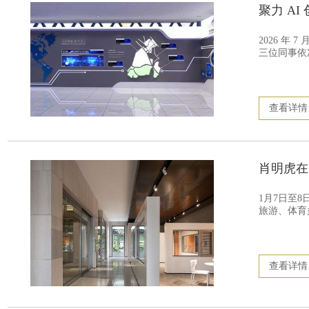
聚力 A
2026 年
三位同事依
查看详情
肖明虎在
1月7日至
旅游、体育
查看详情