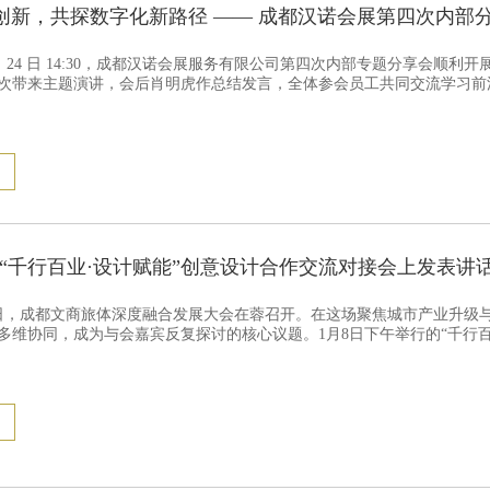
I 创新，共探数字化新路径 —— 成都汉诺会展第四次内部
 7 月 24 日 14:30，成都汉诺会展服务有限公司第四次内部专题分享会
次带来主题演讲，会后肖明虎作总结发言，全体参会员工共同交流学习前
“千行百业·设计赋能”创意设计合作交流对接会上发表讲
8日，成都文商旅体深度融合发展大会在蓉召开。在这场聚焦城市产业升级
多维协同，成为与会嘉宾反复探讨的核心议题。1月8日下午举行的“千行百