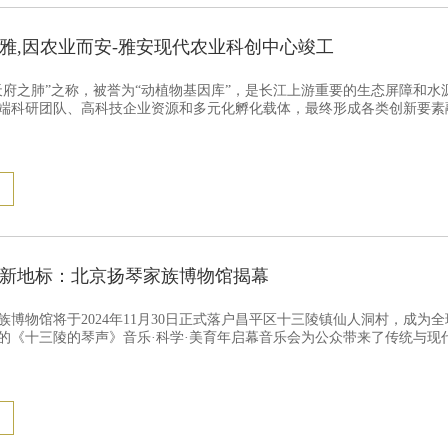
雅,因农业而安-雅安现代农业科创中心竣工
天府之肺”之称，被誉为“动植物基因库”，是长江上游重要的生态屏障和
端科研团队、高科技企业资源和多元化孵化载体，最终形成各类创新要素
新地标：北京扬琴家族博物馆揭幕
族博物馆将于2024年11月30日正式落户昌平区十三陵镇仙人洞村，成
的《十三陵的琴声》音乐·科学·美育年启幕音乐会为公众带来了传统与现