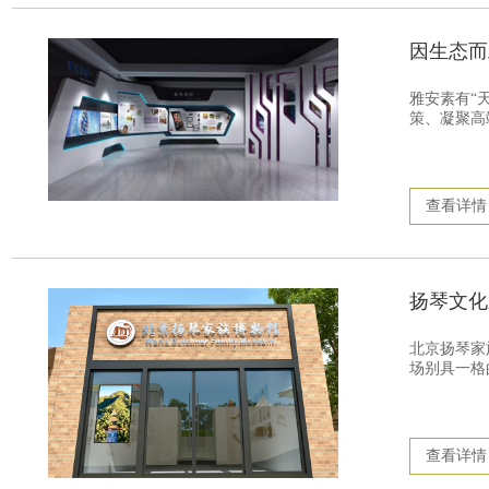
因生态而
雅安素有“
策、凝聚高
查看详情
扬琴文化
北京扬琴家
场别具一格
查看详情