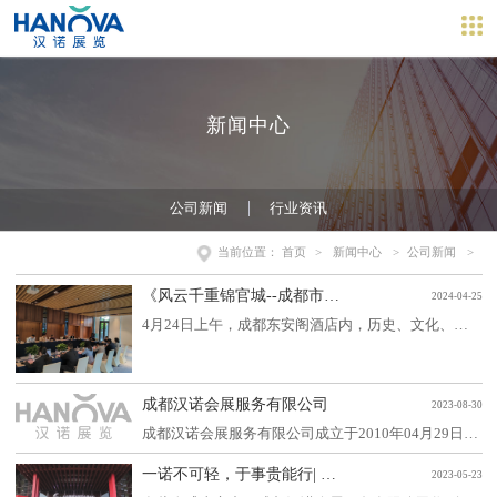
新闻中心
公司新闻
行业资讯
当前位置：
首页
>
新闻中心
>
公司新闻
>
​《风云千重锦官城--成都市档案馆国家重点档案典藏展》评审会召开：专家学者齐聚蓉城
2024-04-25
4月24日上午，成都东安阁酒店内，历史、文化、档案等专家学者齐聚的盛会在此拉开帷幕。成都市档案馆主办的《风云千重锦官城——成都市档案馆国家重点档案典藏展》专家评审会，吸引了众多历史学者、档案专家和文化界精英的参与。此次评审会由原国家档案局局
成都汉诺会展服务有限公司
2023-08-30
成都汉诺会展服务有限公司成立于2010年04月29日。公司业务涵盖数字展厅、视觉科技、数字文旅、展馆工程、展馆运营等专业领域，汉诺致力于为客户提供多媒体展示综合解决方案，主要提供：文化博物馆、城市规划馆、乡村文化振兴、廉政党建馆、科普馆、政企展厅、为客户提供展厅展馆设计施工一体化服务。
一诺不可轻，于事贵能行| 成都汉诺会展喜获第十八届中国国际建筑装饰及设计艺术博览会华鼎奖！
2023-05-23