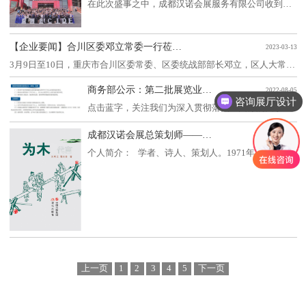
在此次盛事之中，成都汉诺会展服务有限公司收到来自中国建筑装饰协会、清华大学美术学院、中国国际建筑装饰及设计博览会组委会联合颁发的“ 2021-2022年度中国建筑装饰行业十大最具原创设计机构作品奖”荣誉证书。凭借【四川省农业农村厅厅史馆】【四川攀枝花苏铁国家级自然保护区生物多样性科普展馆】荣膺2021-2022年度设博会华鼎奖！
【企业要闻】合川区委邓立常委一行莅蓉考察 汉诺董事长参加会议
2023-03-13
3月9日至10日，重庆市合川区委常委、区委统战部部长邓立，区人大常委会副主任、区工商联主席谭佳庆，区政协联络委主任艾明，区委统战部常务副部长罗杰，区工商联副主席邓黎，区委统战部副部长、区工商联党组书记周其荣，区总商会会长张中云，区招商投资发
商务部公示：第二批展览业重点联系企业，成都汉诺会展服务有限公司上榜！
2022-08-05
咨询展厅设计
点击蓝字，关注我们为深入贯彻落实《国务院关于进一步促进展览业改革发展的若干意见》(国发〔2015〕15号)、《展览业统计调查制度》(商服贸函〔2018〕182号)等有关文件要求,加强对展览行业的分析监测预警,总结、提炼、推广重点企业成功经验
成都汉诺会展总策划师——刘明江
2022-07-04
个人简介： 学者、诗人、策划人。1971年出生，贵州六枝人，汉族。现任成都汉诺会展服务有限公司总策划职务，负责策划团队工作。 人物经历：1990年，在贵州盘县发电厂参加
上一页
1
2
3
4
5
下一页