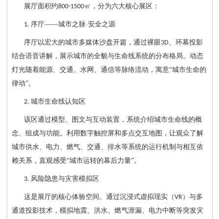
展厅面积约
㎡，分为六大核心展区：
800-1500
序厅——城市之脉·安全之源
1.
序厅以宏大的城市多媒体沙盘开篇，通过裸眼
、环幕投影
3D
结合语音讲解，展示城市的全貌与生命线系统的分布格局。动态
灯光随着能源、交通、水网、通信等脉络流动，寓意“城市生命的
律动”。
城市生命线认知区
2.
该区通过模型、图文与互动装置，系统介绍城市生命线的概
念、组成与功能。利用数字触控屏和多点交互地图，让观众了解
城市供水、电力、燃气、交通、排水等系统的运行机制与相互依
赖关系，直观感受
“城市运转的幕后力量”。
风险隐患与灾害模拟区
3.
这是展厅的核心体验空间。通过沉浸式虚拟现实（
）与多
VR
通道投影技术，模拟地震、洪水、燃气泄漏、电力中断等突发灾
公司地址在哪里