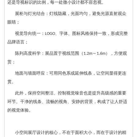
还是导视标识的比例，每一处微小设计都不容忽视。
展柜与灯光结合：灯线隐藏，光面均匀，避免光源直射观众
眼睛；
视觉导向统一：
、字体、图标风格保持一致，形成完整
LOGO
品牌语言；
陈列高度科学：展品置于视线范围（
～
），方便观
1.2m
1.6m
赏；
地面与墙面呼应：可用同色系或延伸线条，让空间显得更连
贯。
此外，保持空间整洁、控制视觉噪音也是提升高级感的重要
环节。干净的线条、流畅的视角、安静的背景，构成了让人舒适
的视觉体验。
小空间展厅设计的核心，不在于面积大小，而在于设计的精