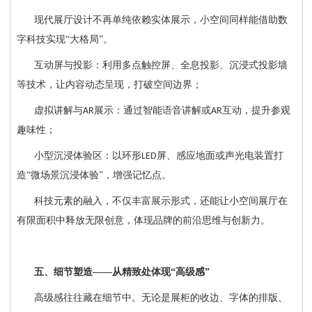
现代展厅设计不再单纯依赖实体展示，小空间同样能借助数
字科技实现
“大格局”。
互动屏与投影：利用多点触控屏、全息投影、沉浸式投影墙
等技术，让内容动态呈现，打破空间边界；
虚拟讲解与
展示：通过智能语音讲解或
互动，提升参观
AR
AR
趣味性；
小型沉浸体验区：以环形
屏、感应地面或声光电装置打
LED
造“微场景沉浸体验”，增强记忆点。
科技元素的融入，不仅丰富展示形式，还能让小空间展厅在
有限面积中释放无限创意，体现品牌的前沿思维与创新力。
五、细节塑造
——从精致处体现“高级感”
高级感往往藏在细节中。无论是展柜的收边、字体的排版、