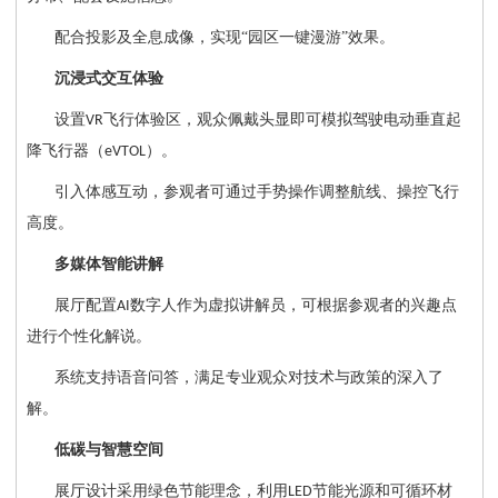
配合投影及全息成像，实现
“园区一键漫游”效果。
沉浸式交互体验
设置
飞行体验区，观众佩戴头显即可模拟驾驶电动垂直起
VR
降飞行器（
）。
eVTOL
引入体感互动，参观者可通过手势操作调整航线、操控飞行
高度。
多媒体智能讲解
展厅配置
数字人作为虚拟讲解员，可根据参观者的兴趣点
AI
进行个性化解说。
系统支持语音问答，满足专业观众对技术与政策的深入了
解。
低碳与智慧空间
展厅设计采用绿色节能理念，利用
节能光源和可循环材
LED