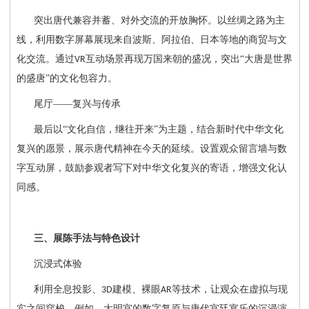
突出唐代兼容并蓄、对外交流的开放胸怀。以丝绸之路为主
线，利用数字屏幕展现来自波斯、阿拉伯、日本等地的商贸与文
化交流。通过
互动场景再现万国来朝的盛况，突出“大唐是世界
VR
的盛唐”的文化包容力。
尾厅
——复兴与传承
最后以
“文化自信，继往开来”为主题，结合新时代中华文化
复兴的愿景，展示唐代精神在今天的延续。设置观众留言墙与数
字互动屏，鼓励参观者写下对中华文化复兴的寄语，增强文化认
同感。
三、展陈手法与特色设计
沉浸式体验
利用全息投影、
建模、裸眼
等技术，让观众在虚拟与现
3D
AR
实之间穿梭。例如，大明宫的数字复原与唐代宫廷宴乐的沉浸演