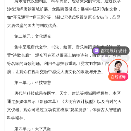
展示唐代政治制度、科举兴起、经济繁荣的背景。通过数字
沙盘演绎唐朝疆域扩展、丝路商贸盛况；展柜中陈列仿制文物，
如
“开元通宝”“唐三彩”等，辅以沉浸式场景复原长安街市，凸显
大唐强盛的国力与制度优势。
第二单元：文化辉光
咨询展厅设计
集中呈现唐代文学、书法、绘画、音乐舞蹈等艺术成就。设
有案例吗
置
“诗歌长廊”，观众可在互动屏幕上触摸诗句，听到李白、杜甫
等名家的诗歌朗诵。利用全息投影重现《霓裳羽衣舞》的动态表
演，让观众在视听交融中感受大唐文化的浪漫与开放。
第三单元：科技智慧
唐代的科技成果在医学、天文、建筑等领域同样辉煌。本区
通过多媒体展示《新修本草》《大明宫设计模型》以及当时的天
文仪器。观众可通过互动装置模拟
“观星测影”，体验古人智慧的
科学精神。
第四单元：天下共融