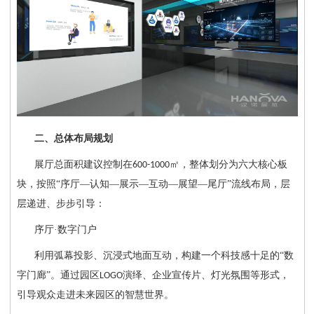
二、总体布局规划
展厅总面积建议控制在
㎡，整体划分为六大核心板
600-1000
块，按照“序厅—认知—展示—互动—展望—尾厅”流线布局，层
层递进、步步引导：
序厅
·数字门户
利用弧幕投影、沉浸式地面互动，构建一个科技感十足的
“数
字门廊”。通过园区
演绎、企业宣传片、灯光氛围等形式，
LOGO
引导观众走进未来园区的智慧世界。