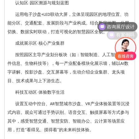
认知区
·园区溯源与规划蓝图
运用电子沙盘
联动大屏，立体呈现园区的地理位置、功
+LED
咨询展厅设计
能分区、交通配套、发展阶段与产业构成。结合数字地图、分层
有案例吗
切换、数据实时联动，打造可视化的智慧园区全貌。
成就展示区
·核心产业集群
按照园区主导产业划分板块（如：智能制造、人工智能、软
件信息、生物科技等），每一产业配备模块化展示墙，辅以
数
AI
字讲解、投影沙盘、交互屏幕等，生动介绍企业集群、龙头项
目、技术成果与上下游生态。
科技互动区
·体验数字生活
设置互动中控台、
智慧城市沙盘、
产业体验装置等沉浸
AR
VR
式内容。观众可通过手势识别、语音交互、触摸屏幕等方式参与
其中，感受智慧交通、智慧安防、智能办公、云计算等场景应
用，打造“看得见、摸得着”的未来科技体验。