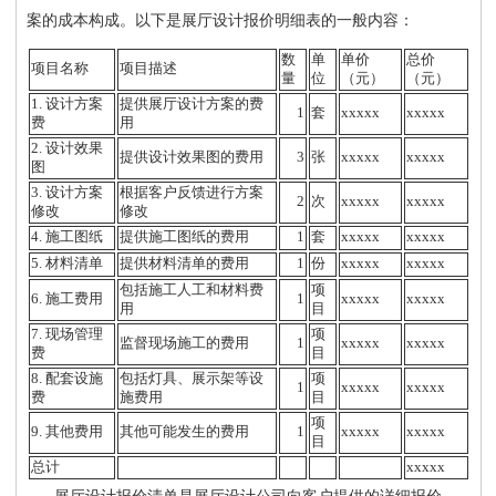
案的成本构成。以下是展厅设计报价明细表的一般内容：
数
单
单价
总价
项目名称
项目描述
量
位
（元）
（元）
1. 设计方案
提供展厅设计方案的费
1
套
xxxxx
xxxxx
费
用
2. 设计效果
提供设计效果图的费用
3
张
xxxxx
xxxxx
图
3. 设计方案
根据客户反馈进行方案
2
次
xxxxx
xxxxx
修改
修改
4. 施工图纸
提供施工图纸的费用
1
套
xxxxx
xxxxx
5. 材料清单
提供材料清单的费用
1
份
xxxxx
xxxxx
包括施工人工和材料费
项
6. 施工费用
1
xxxxx
xxxxx
用
目
7. 现场管理
项
监督现场施工的费用
1
xxxxx
xxxxx
费
目
8. 配套设施
包括灯具、展示架等设
项
1
xxxxx
xxxxx
费
施费用
目
项
9. 其他费用
其他可能发生的费用
1
xxxxx
xxxxx
目
总计
xxxxx