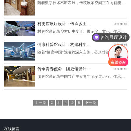
随着数字技术不断发展，传统展示空间正在向智能化、互动化和沉浸化方向升级。数字互动展厅作为现代展览展示领域的重要形式，将空间设计、多媒体技术、人工智能、大数据、虚拟现实等技术进行融合，通过更加丰富的互动方式，让参观者从单纯观看转变为主动参与，
村史馆展厅设计：传承乡土文化，打造新时代乡村文化展示空间
2026-08-03
村史馆是记录乡村历史变迁、展示乡土文化、传承乡贤精神、凝聚乡村力量的重要文化载体，也是推进乡村文化振兴、建设和美乡村的重要组成部分。近年来，随着乡村振兴战略深入实施，越来越多的乡镇、村庄开始建设具有地域特色的村史馆，通过图文、实物、多媒体和
咨询展厅设计
健康科普馆设计：构建科学传播与沉浸体验融合的现代健康教育空间
2026-08-03
随着“健康中国”战略的深入实施，公众对健康知识、疾病预防、科学养生和健康生活方式的关注不断提高。健康科普馆作为集健康知识传播、医学科普、互动体验和健康教育于一体的综合展示空间，正逐渐成为医院、疾控中心、社区卫生服务中心、高校、医学院、健康产
传承青春使命，团史馆设计，打造时代特色的共青团文化展示空间
2026-08-03
团史馆是记录中国共产主义青年团发展历程、传承红色基因、弘扬青年精神的重要文化阵地，也是开展团员教育、青年思想引领和爱国主义教育的重要平台。随着新时代青年工作不断深化，团史馆已经由传统的史料陈列空间发展成为集历史展示、文化传播、互动体验、教育
上一页
2
3
4
5
6
下一页
在线留言