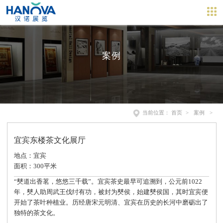
案例
当前位置：
首页
>
案例
>
宜宾东楼茶文化展厅
地点：宜宾
面积：300平米
“僰道出香茗，悠悠三千载”。宜宾茶史最早可追溯到，公元前1022
年，僰人助周武王伐纣有功，被封为僰侯，始建僰侯国，其时宜宾便
开始了茶叶种植业。历经唐宋元明清、宜宾在历史的长河中磨砺出了
独特的茶文化。