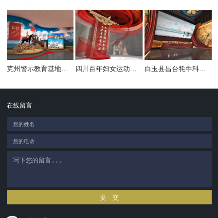
克州警示教育基地暨廉洁文化馆
四川百年妇女运动展陈馆
白玉县昌台牦牛科技馆
在线留言
提 交