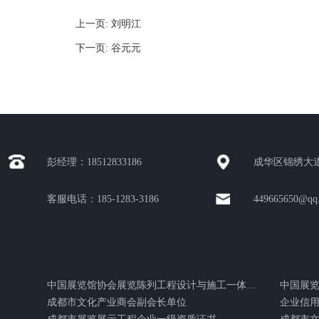
上一页
: 刘明江
下一页
: 谷元元
彭经理：18512833186
成华区锦绣大道
客服电话：185-1283-3186
449665650@qq
中国展览馆协会展览陈列工程设计与施工一体化证书
中国展
成都市文化产业商会副会长单位
企业信用