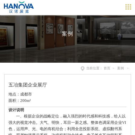
案例
当前位置：
首页
>
案例
>
五冶集团企业展厅
地点：成都市
面积：200m²
设计说明
一、根据企业的战略定位，融入强烈的时代感和科技感，给人以
强大的视觉冲击。大气、明快，耳目一新之感。整体色调采用企业VI
色，运用声、光、电的有机结合；利用全息投影系统、虚拟翻书系