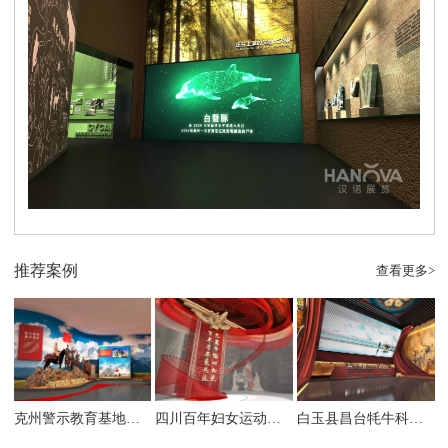
推荐案例
查看更多>
克州警示教育基地暨廉洁文化馆
四川百年妇女运动展陈馆
白玉县昌台牦牛科技馆